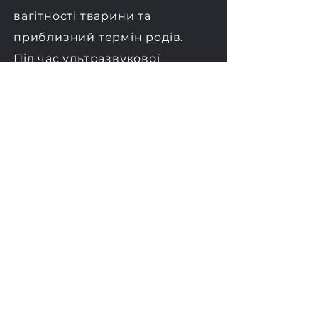
вагітності тварини та
приблизний термін родів.
Під час ультразвукової
діагностики лікар бачить
структурні зміни внутрішніх
органів. Це дає йому змогу
встановити точний діагноз,
прогнозувати й скорегувати
індивідуальну схему лікування.
Зв'язатись з клінікою