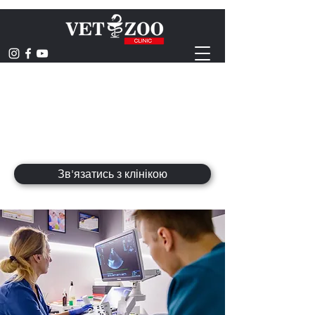
ВЕТЕРИНАРНА
КЛІНІКА
hominum animaliumque saluti
Зв'язатись з клінікою