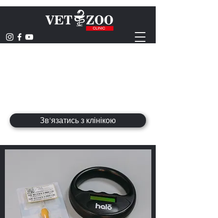
ВЕТЕРИНАРНА
КЛІНІКА
hominum animaliumque saluti
Зв'язатись з клінікою