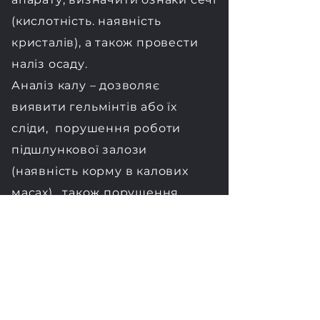
(кислотність. наявність
кристалів), а також провести
наліз осаду.
Аналіз калу – дозволяє
виявити гельмінтів або їх
сліди, порушення роботи
підшлункової залози
(наявність корму в калових
масах), також порушення
всмоктування в тонкому
кишечнику.
Аналіз шкіри – часто
застосовуєть при
дерматологічних оглядах.