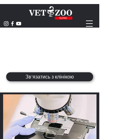
ВЕТЕРИНАРНА
КЛІНІКА
hominum animaliumque saluti
Зв'язатись з клінікою