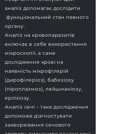
аналіз допомагає дослідити
функціональний стан певного
органу.
Аналіз на кровопаразитів
включає в себе використання
мікроскопії, а саме
дослідження крові на
наявність мікрофілярій
(дирофіляріоз), бабезіозу
(піроплазмоз), лейшманіозу,
ерліхіозу.
Аналіз сечі – таке дослідження
допоможе діагностувати
захворювання сечового
апарату, визначити ознаки сечі