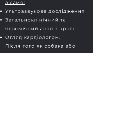
а саме:
Ультразвукове дослідження
Загальноклінічний та
біохімічний аналіз крові
Огляд кардіологом.
Після того як собака або
кішка повністю
прокинулася, її поміщають у
клітку в стаціонарі, де вона
спокійно і без стресу чекає
на своїх господарів. Якщо
після операції тварина
потребує пильного
спостереження
ветеринарного лікаря або