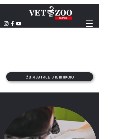
ВЕТЕРИНАРНА
КЛІНІКА
hominum animaliumque saluti
Зв'язатись з клінікою