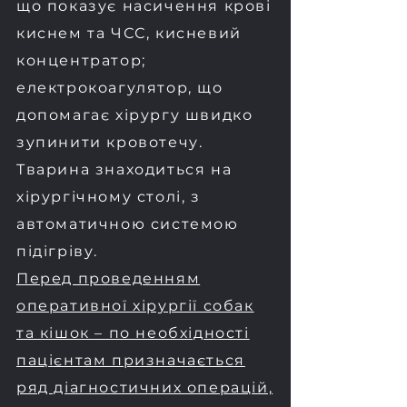
що показує насичення крові
киснем та ЧСС, кисневий
концентратор;
електрокоагулятор, що
допомагає хірургу швидко
зупинити кровотечу.
Тварина знаходиться на
хірургічному столі, з
автоматичною системою
підігріву.
Перед проведенням
оперативної хірургії собак
та кішок – по необхідності
пацієнтам призначається
ряд діагностичних операцій,