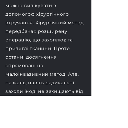
можна вилікувати з
допомогою хірургічного
втручання. Хірургічний метод
передбачає розширену
операцію, що захоплює та
прилеглі тканини. Проте
останні досягнення
спрямовані на
малоінвазивний метод. Але,
на жаль, навіть радикальні
заходи іноді не захищають від
метастазування та рецидивів.
2. Хіміотерапія.
Медикаментозний метод
лікування, у якому в організм