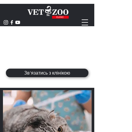
ВЕТЕРИНАРНА
КЛІНІКА
hominum animaliumque saluti
Зв'язатись з клінікою